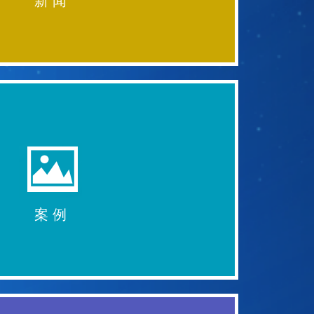
新 闻
案 例