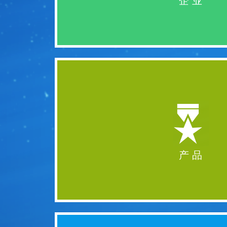
企 业
产 品